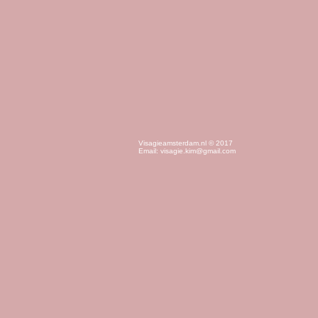
Visagieamsterdam.nl © 2017
Email:
visagie.kim@gmail.com