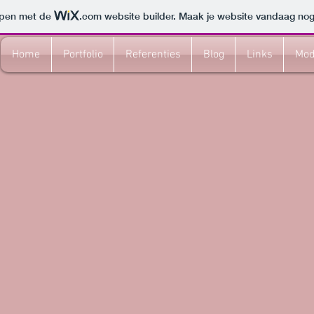
orpen met de
.com
website builder. Maak je website vandaag nog
Home
Portfolio
Referenties
Blog
Links
Mod